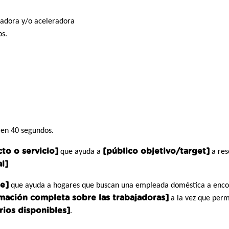
badora y/o aceleradora
os.
o en 40 segundos.
to o servicio]
[público objetivo/target]
que ayuda a
a res
al]
ne]
que ayuda a hogares que buscan una empleada doméstica a enc
mación completa sobre las trabajadoras]
a la vez que per
rios disponibles]
.